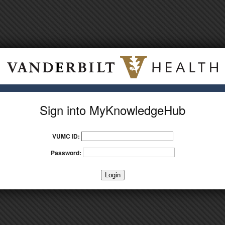
Sign into MyKnowledgeHub
VUMC ID:
Password: