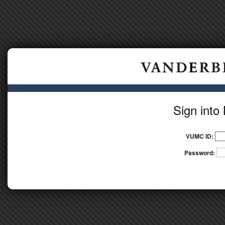
Sign int
VUMC ID:
Password: